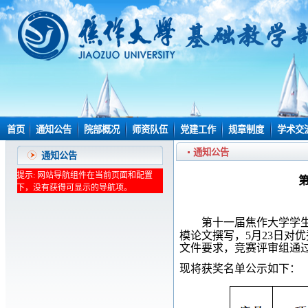
首页
通知公告
院部概况
师资队伍
党建工作
规章制度
学术交
通知公告
通知公告
提示: 网站导航组件在当前页面和配置
下，没有获得可显示的导航项。
第十
一
届焦作大学学
模论文撰写
，
5
月
23
日
对优
文件要求，
竞赛评审组通
现将获奖名单公示如下：